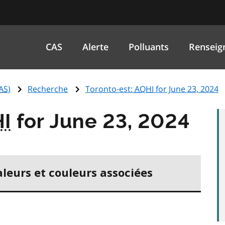
CAS
Alerte
Polluants
Renseig
AS
)
Recherche
Toronto-est:
AQHI
for June 23, 2024
I
for June 23, 2024
aleurs et couleurs associées