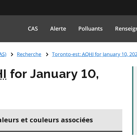
CAS
Alerte
Polluants
Renseig
AS
)
Recherche
Toronto-est:
AQHI
for January 10, 20
I
for January 10,
aleurs et couleurs associées