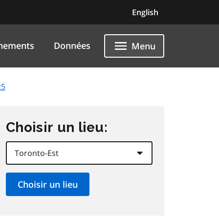
English
nements
Données
Menu
25
Choisir un lieu: