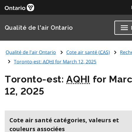
Qualité de l'air Ontario
Qualité de l'air Ontario
Cote air santé (
CAS
)
Rech
Toronto-est:
AQHI
for March 12, 2025
Toronto-est:
AQHI
for Mar
12, 2025
Cote air santé catégories, valeurs et
couleurs associées