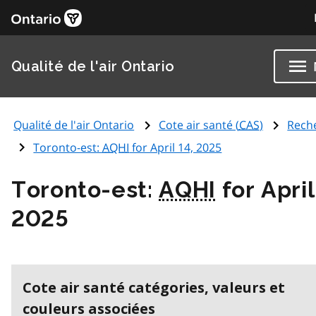
Qualité de l'air Ontario
Qualité de l'air Ontario
Cote air santé (
CAS
)
Rech
Toronto-est:
AQHI
for April 14, 2025
Toronto-est:
AQHI
for April
2025
Cote air santé catégories, valeurs et
couleurs associées