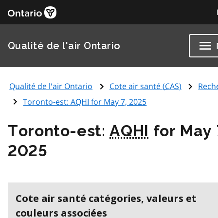
Qualité de l'air Ontario
Qualité de l'air Ontario
Cote air santé (
CAS
)
Rech
Toronto-est:
AQHI
for May 7, 2025
Toronto-est:
AQHI
for May 
2025
Cote air santé catégories, valeurs et
couleurs associées