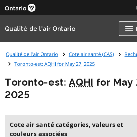
Qualité de l'air Ontario
Qualité de l'air Ontario
Cote air santé (
CAS
)
Rech
Toronto-est:
AQHI
for May 27, 2025
Toronto-est:
AQHI
for May 
2025
Cote air santé catégories, valeurs et
couleurs associées