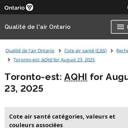
Qualité de l'air Ontario
Qualité de l'air Ontario
Cote air santé (
CAS
)
Rech
Toronto-est:
AQHI
for August 23, 2025
Toronto-est:
AQHI
for Aug
23, 2025
Cote air santé catégories, valeurs et
couleurs associées