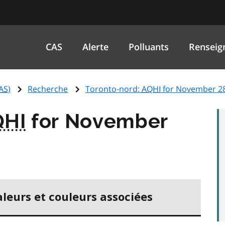
CAS
Alerte
Polluants
Renseig
AS
)
Recherche
Toronto-nord:
AQHI
for November 28
QHI
for November
aleurs et couleurs associées