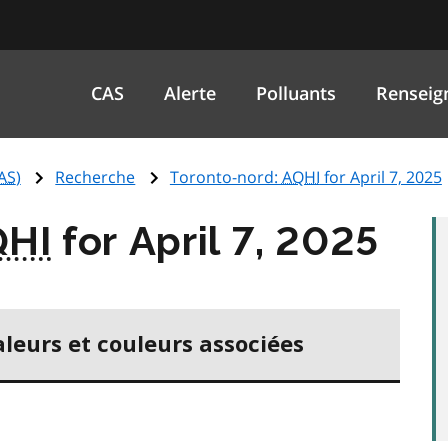
CAS
Alerte
Polluants
Renseig
AS
)
Recherche
Toronto-nord:
AQHI
for April 7, 2025
QHI
for April 7, 2025
aleurs et couleurs associées