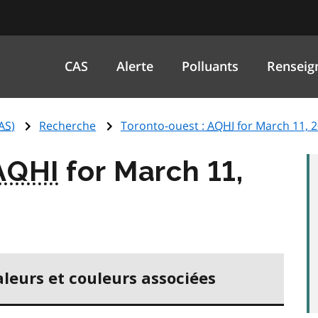
CAS
Alerte
Polluants
Renseig
AS
)
Recherche
Toronto-ouest :
AQHI
for March 11, 
AQHI
for March 11,
aleurs et couleurs associées