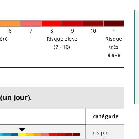
6
7
8
9
10
+
éré
Risque élevé
Risque
(7 - 10)
très
élevé
(un jour).
catégorie
risque