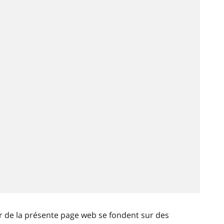
ir de la présente page web se fondent sur des