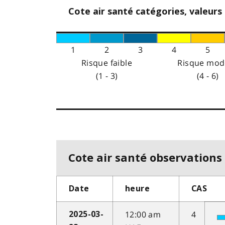
Cote air santé catégories, valeurs
1
2
3
4
5
Risque faible
Risque mod
(1 - 3)
(4 - 6)
Cote air santé observations 
Date
heure
CAS
12:00 am
4
2025-03-