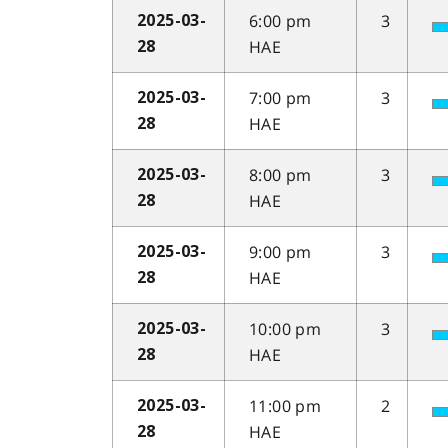
6:00 pm
3
2025-03-
HAE
28
7:00 pm
3
2025-03-
HAE
28
8:00 pm
3
2025-03-
HAE
28
9:00 pm
3
2025-03-
HAE
28
10:00 pm
3
2025-03-
HAE
28
11:00 pm
2
2025-03-
HAE
28