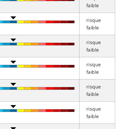
faible
risque
faible
risque
faible
risque
faible
risque
faible
risque
faible