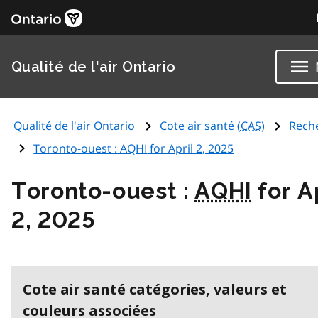
Qualité de l'air Ontario
Qualité de l'air Ontario
Cote air santé (
CAS
)
Rech
Toronto-ouest :
AQHI
for April 2, 2025
Toronto-ouest :
AQHI
for A
2, 2025
Cote air santé catégories, valeurs et
couleurs associées