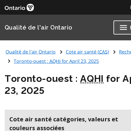
Qualité de l'air Ontario
Qualité de l'air Ontario
Cote air santé (
CAS
)
Rech
Toronto-ouest :
AQHI
for April 23, 2025
Toronto-ouest :
AQHI
for A
23, 2025
Cote air santé catégories, valeurs et
couleurs associées