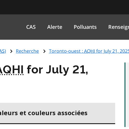
CAS
Alerte
Polluants
Renseig
AS
)
Recherche
Toronto-ouest :
AQHI
for July 21, 202
AQHI
for July 21,
aleurs et couleurs associées