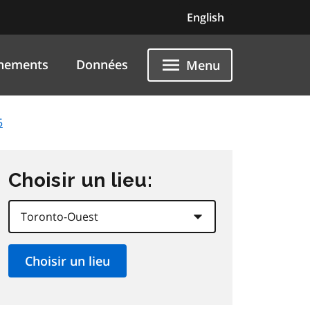
English
nements
Données
Menu
5
Choisir un lieu: