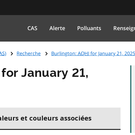
CAS
Alerte
Polluants
Renseig
AS
)
Recherche
Burlington:
AQHI
for January 21, 202
for January 21,
aleurs et couleurs associées