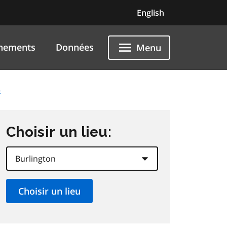
English
nements
Données
Menu
5
Choisir un lieu: