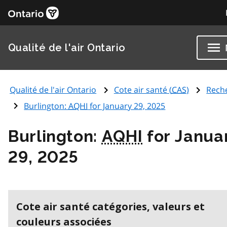
Qualité de l'air Ontario
Qualité de l'air Ontario
Cote air santé (
CAS
)
Rech
Burlington:
AQHI
for January 29, 2025
Burlington:
AQHI
for Janua
29, 2025
Cote air santé catégories, valeurs et
couleurs associées