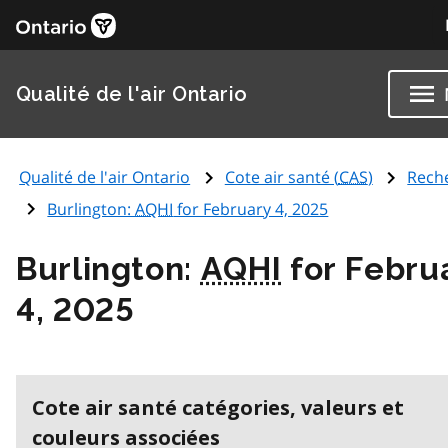
Qualité de l'air Ontario
Qualité de l'air Ontario
Cote air santé (
CAS
)
Rech
Burlington:
AQHI
for February 4, 2025
Burlington:
AQHI
for Febru
4, 2025
Cote air santé catégories, valeurs et
couleurs associées