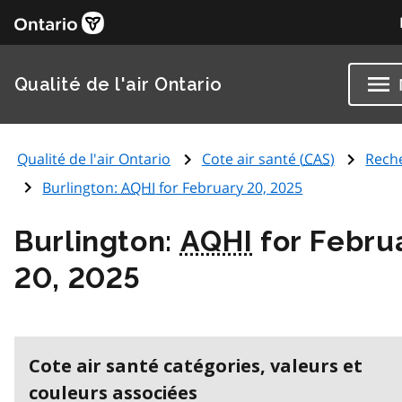
Qualité de l'air Ontario
Qualité de l'air Ontario
Cote air santé (
CAS
)
Rech
Burlington:
AQHI
for February 20, 2025
Burlington:
AQHI
for Febru
20, 2025
Cote air santé catégories, valeurs et
couleurs associées