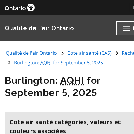
Qualité de l'air Ontario
Qualité de l'air Ontario
Cote air santé (
CAS
)
Rech
Burlington:
AQHI
for September 5, 2025
Burlington:
AQHI
for
September 5, 2025
Cote air santé catégories, valeurs et
couleurs associées