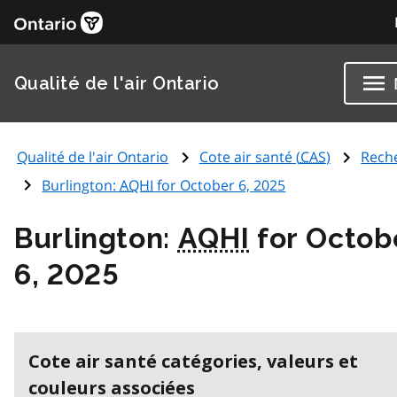
Qualité de l'air Ontario
Qualité de l'air Ontario
Cote air santé (
CAS
)
Rech
Burlington:
AQHI
for October 6, 2025
Burlington:
AQHI
for Octob
6, 2025
Cote air santé catégories, valeurs et
couleurs associées