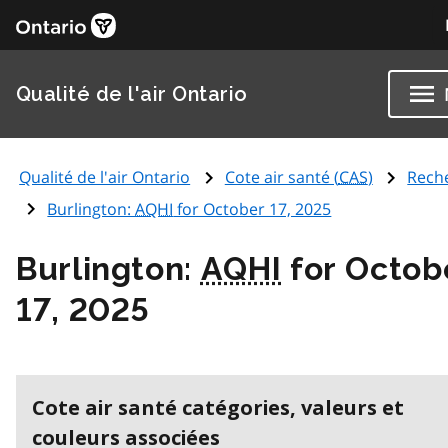
Qualité de l'air Ontario
Qualité de l'air Ontario
Cote air santé (
CAS
)
Rech
Burlington:
AQHI
for October 17, 2025
Burlington:
AQHI
for Octob
17, 2025
Cote air santé catégories, valeurs et
couleurs associées