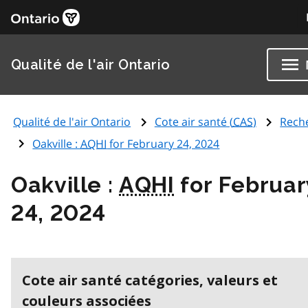
Qualité de l'air Ontario
Qualité de l'air Ontario
Cote air santé (
CAS
)
Rech
Oakville :
AQHI
for February 24, 2024
Oakville :
AQHI
for Februar
24, 2024
Cote air santé catégories, valeurs et
couleurs associées