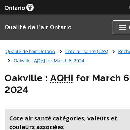
Qualité de l'air Ontario
Qualité de l'air Ontario
Cote air santé (
CAS
)
Rech
Oakville :
AQHI
for March 6, 2024
Oakville :
AQHI
for March 6
2024
Cote air santé catégories, valeurs et
couleurs associées