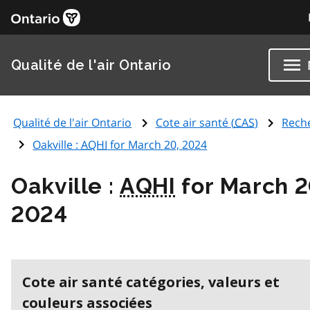
Qualité de l'air Ontario
Qualité de l'air Ontario
Cote air santé (
CAS
)
Rech
Oakville :
AQHI
for March 20, 2024
Oakville :
AQHI
for March 2
2024
Cote air santé catégories, valeurs et
couleurs associées