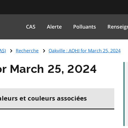
CAS
Alerte
Polluants
Renseig
AS
)
Recherche
Oakville :
AQHI
for March 25, 2024
r March 25, 2024
aleurs et couleurs associées