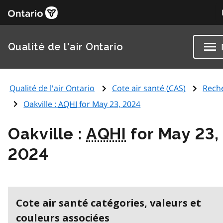
Qualité de l'air Ontario
Qualité de l'air Ontario
Cote air santé (
CAS
)
Rech
Oakville :
AQHI
for May 23, 2024
Oakville :
AQHI
for May 23,
2024
Cote air santé catégories, valeurs et
couleurs associées