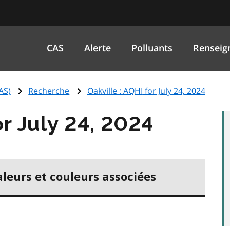
CAS
Alerte
Polluants
Renseig
AS
)
Recherche
Oakville :
AQHI
for July 24, 2024
r July 24, 2024
aleurs et couleurs associées