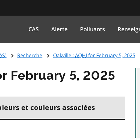
CAS
Alerte
Polluants
Renseig
AS
)
Recherche
Oakville :
AQHI
for February 5, 2025
r February 5, 2025
aleurs et couleurs associées