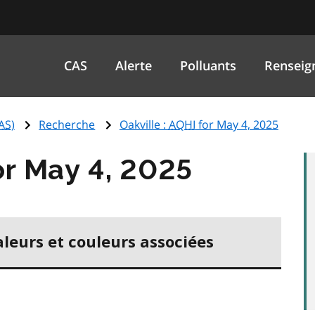
CAS
Alerte
Polluants
Renseig
AS
)
Recherche
Oakville :
AQHI
for May 4, 2025
r May 4, 2025
aleurs et couleurs associées