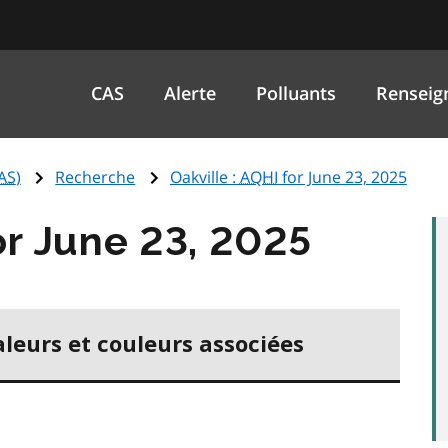
CAS
Alerte
Polluants
Renseig
AS
)
Recherche
Oakville :
AQHI
for June 23, 2025
r June 23, 2025
aleurs et couleurs associées