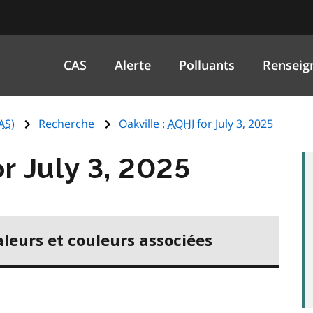
CAS
Alerte
Polluants
Renseig
AS
)
Recherche
Oakville :
AQHI
for July 3, 2025
r July 3, 2025
aleurs et couleurs associées