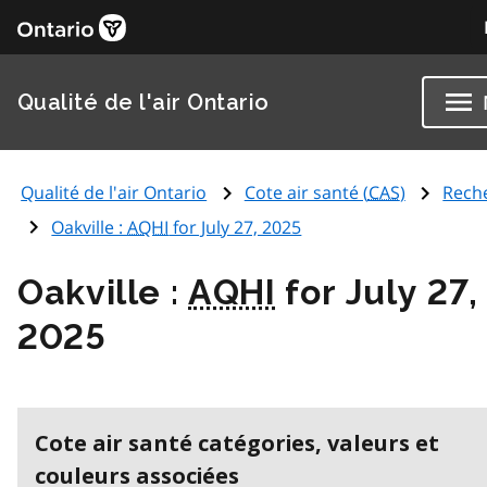
Qualité de l'air Ontario
Qualité de l'air Ontario
Cote air santé (
CAS
)
Rech
Oakville :
AQHI
for July 27, 2025
Oakville :
AQHI
for July 27,
2025
Cote air santé catégories, valeurs et
couleurs associées