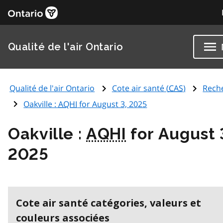
Qualité de l'air Ontario
Qualité de l'air Ontario
Cote air santé (
CAS
)
Rech
Oakville :
AQHI
for August 3, 2025
Oakville :
AQHI
for August 
2025
Cote air santé catégories, valeurs et
couleurs associées