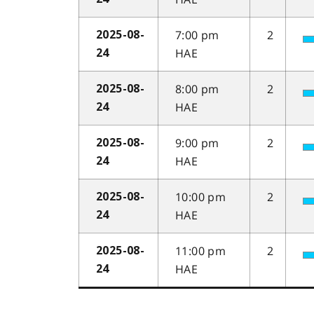
7:00 pm
2
2025-08-
HAE
24
8:00 pm
2
2025-08-
HAE
24
9:00 pm
2
2025-08-
HAE
24
10:00 pm
2
2025-08-
HAE
24
11:00 pm
2
2025-08-
HAE
24