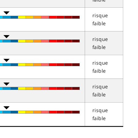
risque
faible
risque
faible
risque
faible
risque
faible
risque
faible