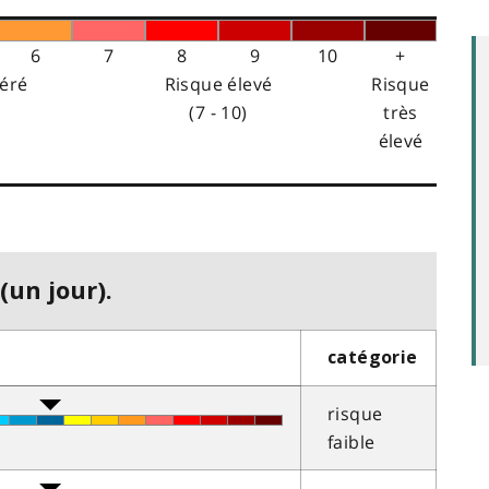
6
7
8
9
10
+
éré
Risque élevé
Risque
(7 - 10)
très
élevé
(un jour).
catégorie
risque
faible