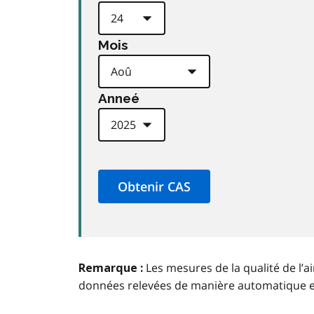
Mois
Anneé
Les mesures de la qualité de l’a
Remarque :
données relevées de manière automatique 