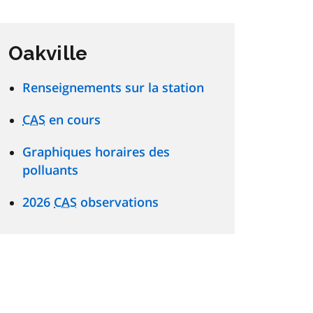
Oakville
Renseignements sur la station
CAS
en cours
Graphiques horaires des
polluants
2026
CAS
observations