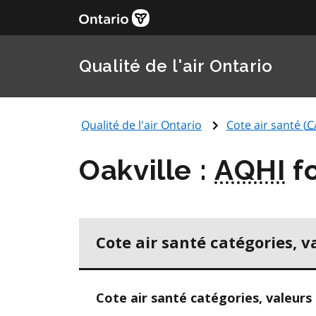
Qualité de l'air Ontario
Qualité de l'air Ontario
Cote air santé (
C
Oakville :
AQHI
fo
Cote air santé catégories, v
Cote air santé catégories, valeurs