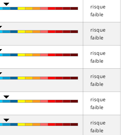
risque
faible
risque
faible
risque
faible
risque
faible
risque
faible
risque
faible