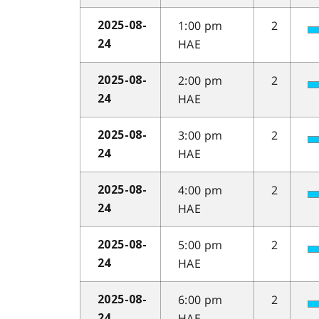
1:00 pm
2
2025-08-
HAE
24
2:00 pm
2
2025-08-
HAE
24
3:00 pm
2
2025-08-
HAE
24
4:00 pm
2
2025-08-
HAE
24
5:00 pm
2
2025-08-
HAE
24
6:00 pm
2
2025-08-
HAE
24