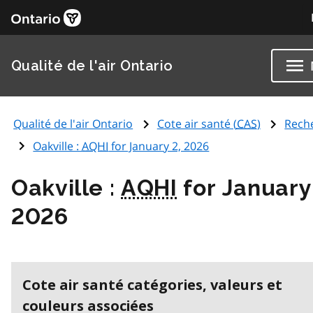
Qualité de l'air Ontario
Qualité de l'air Ontario
Cote air santé (
CAS
)
Rech
Oakville :
AQHI
for January 2, 2026
Oakville :
AQHI
for January
2026
Cote air santé catégories, valeurs et
couleurs associées