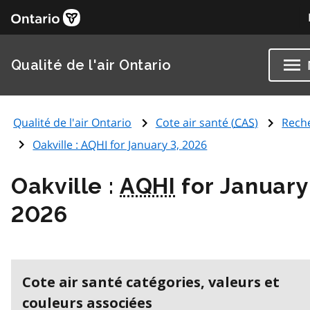
Qualité de l'air Ontario
Qualité de l'air Ontario
Cote air santé (
CAS
)
Rech
Oakville :
AQHI
for January 3, 2026
Oakville :
AQHI
for January
2026
Cote air santé catégories, valeurs et
couleurs associées