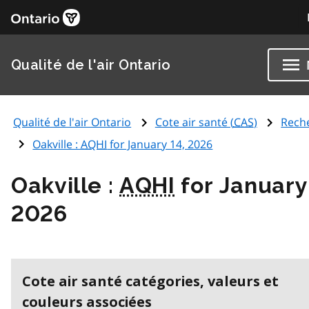
Qualité de l'air Ontario
Qualité de l'air Ontario
Cote air santé (
CAS
)
Rech
Oakville :
AQHI
for January 14, 2026
Oakville :
AQHI
for January
2026
Cote air santé catégories, valeurs et
couleurs associées