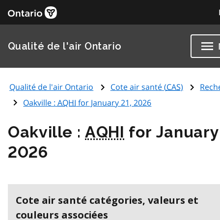
Qualité de l'air Ontario
Qualité de l'air Ontario
Cote air santé (
CAS
)
Rech
Oakville :
AQHI
for January 21, 2026
Oakville :
AQHI
for January
2026
Cote air santé catégories, valeurs et
couleurs associées