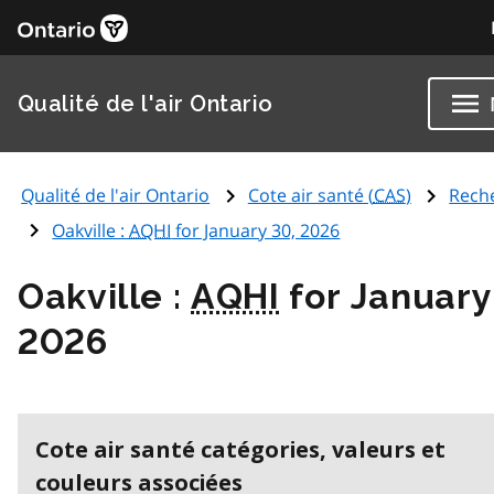
Qualité de l'air Ontario
Qualité de l'air Ontario
Cote air santé (
CAS
)
Rech
Oakville :
AQHI
for January 30, 2026
Oakville :
AQHI
for January
2026
Cote air santé catégories, valeurs et
couleurs associées