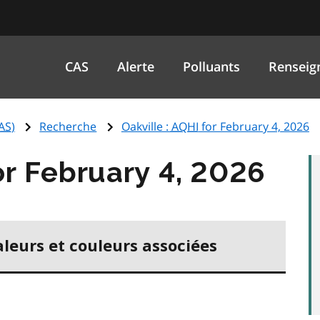
CAS
Alerte
Polluants
Renseig
AS
)
Recherche
Oakville :
AQHI
for February 4, 2026
r February 4, 2026
aleurs et couleurs associées