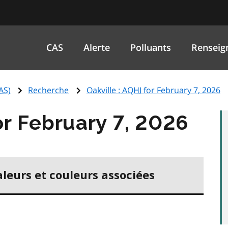
CAS
Alerte
Polluants
Renseig
AS
)
Recherche
Oakville :
AQHI
for February 7, 2026
r February 7, 2026
aleurs et couleurs associées