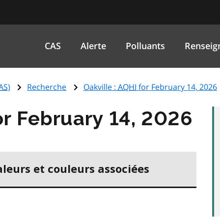
CAS
Alerte
Polluants
Renseig
AS
)
Recherche
Oakville :
AQHI
for February 14, 2026
r February 14, 2026
aleurs et couleurs associées