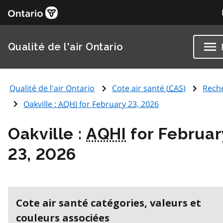
Qualité de l'air Ontario
Qualité de l'air Ontario
Cote air santé (
CAS
)
Rech
Oakville :
AQHI
for February 23, 2026
Oakville :
AQHI
for Februar
23, 2026
Cote air santé catégories, valeurs et
couleurs associées