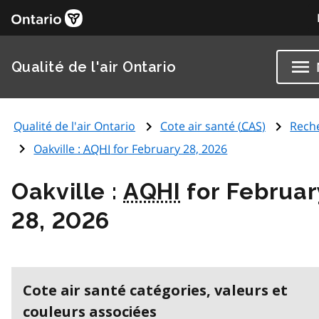
Qualité de l'air Ontario
Qualité de l'air Ontario
Cote air santé (
CAS
)
Rech
Oakville :
AQHI
for February 28, 2026
Oakville :
AQHI
for Februar
28, 2026
Cote air santé catégories, valeurs et
couleurs associées