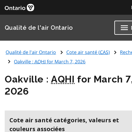
Qualité de l'air Ontario
Qualité de l'air Ontario
Cote air santé (
CAS
)
Rech
Oakville :
AQHI
for March 7, 2026
Oakville :
AQHI
for March 7
2026
Cote air santé catégories, valeurs et
couleurs associées