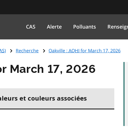
CAS
Alerte
Polluants
Renseig
AS
)
Recherche
Oakville :
AQHI
for March 17, 2026
r March 17, 2026
aleurs et couleurs associées