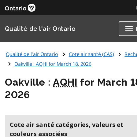
Qualité de l'air Ontario
Qualité de l'air Ontario
Cote air santé (
CAS
)
Rech
Oakville :
AQHI
for March 18, 2026
Oakville :
AQHI
for March 1
2026
Cote air santé catégories, valeurs et
couleurs associées