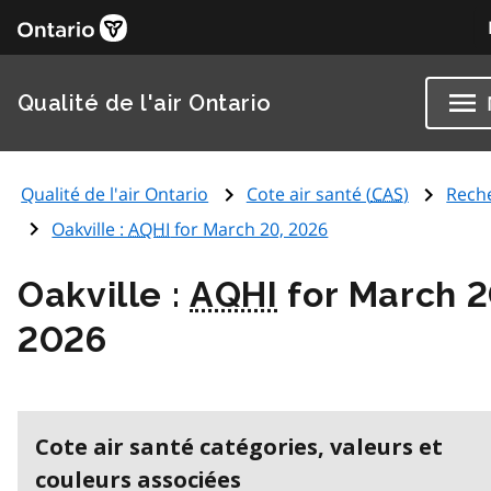
Qualité de l'air Ontario
Qualité de l'air Ontario
Cote air santé (
CAS
)
Rech
Oakville :
AQHI
for March 20, 2026
Oakville :
AQHI
for March 2
2026
Cote air santé catégories, valeurs et
couleurs associées