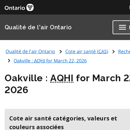
Qualité de l'air Ontario
Qualité de l'air Ontario
Cote air santé (
CAS
)
Rech
Oakville :
AQHI
for March 22, 2026
Oakville :
AQHI
for March 2
2026
Cote air santé catégories, valeurs et
couleurs associées