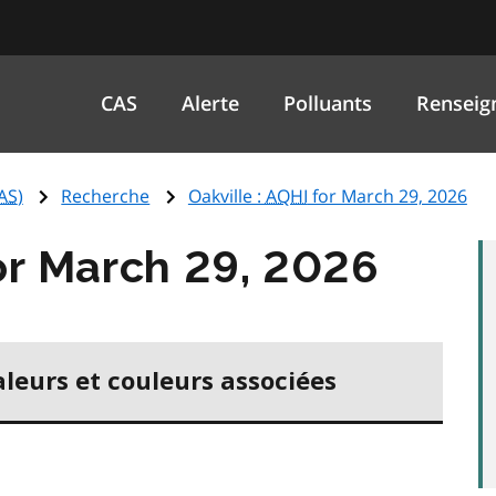
CAS
Alerte
Polluants
Renseig
AS
)
Recherche
Oakville :
AQHI
for March 29, 2026
r March 29, 2026
aleurs et couleurs associées